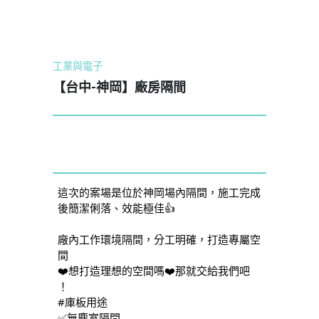
工業與電子
【台中-神岡】廠房隔間
這次的案場是位於神岡場內隔間，施工完成
後簡潔俐落、效能極佳👍
廠內工作環境隔間，分工明確，打造專屬空
間
❤️想打造理想的空間嗎❤️那就交給我們吧 
！
#庫板用途
✅無塵室隔間