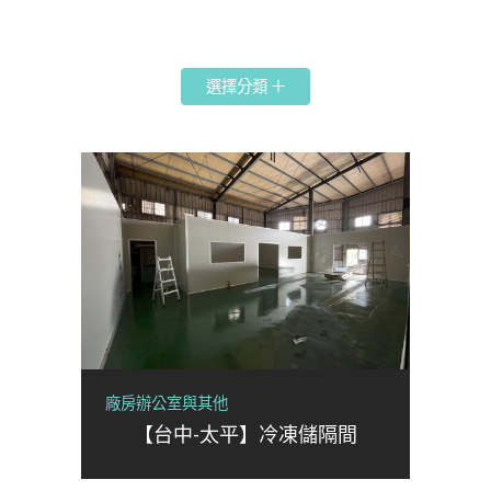
選擇分類
廠房辦公室與其他
【台中-太平】冷凍儲隔間