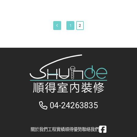
1
2
04-24263835
關於我們
工程實績
順得優勢
聯絡我們